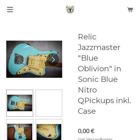
Zum
Hauptinhalt
springen
Relic
Jazzmaster
"Blue
Oblivion" in
Sonic Blue
Nitro
QPickups inkl.
Case
0,00 €
zzgl. Versandkosten