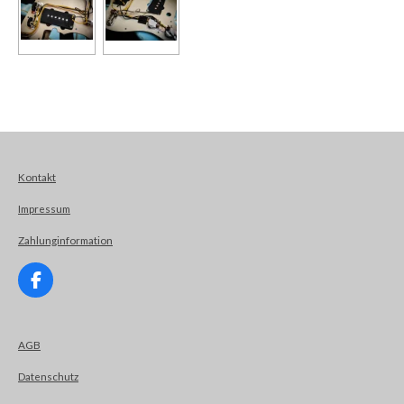
Kontakt
Impressum
Zahlunginformation
F
a
c
e
AGB
b
o
Datenschutz
o
k