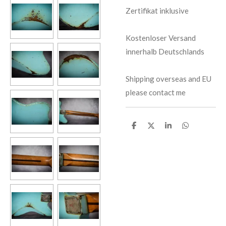
Zertifikat inklusive
Kostenloser Versand
innerhalb Deutschlands
Shipping overseas and EU
please contact me
T
T
T
T
e
e
e
e
i
i
i
i
l
l
l
l
e
e
e
e
n
n
n
n